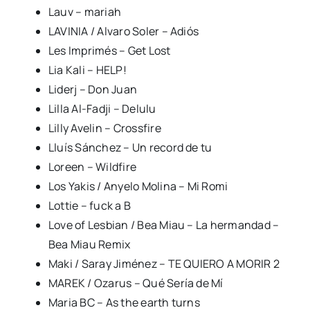
Lauv – mariah
LAVINIA / Alvaro Soler – Adiós
Les Imprimés – Get Lost
Lia Kali – HELP!
Liderj – Don Juan
Lilla Al-Fadji – Delulu
Lilly Avelin – Crossfire
Lluís Sánchez – Un record de tu
Loreen – Wildfire
Los Yakis / Anyelo Molina – Mi Romi
Lottie – fuck a B
Love of Lesbian / Bea Miau – La hermandad –
Bea Miau Remix
Maki / Saray Jiménez – TE QUIERO A MORIR 2
MAREK / Ozarus – Qué Sería de Mí
Maria BC – As the earth turns