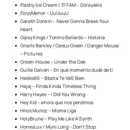
Flashy Ice Cream / 31 FAM – Dorayakis
FloyyMenor – UuUuuU
Gareth Donkin – Never Gonna Break Your
Heart
Gipsy Kings / Tonino Baliardo – Historia
Gnarls Barkley / CeeLo Green / Danger Mouse
– Pictures
Green-House – Under the Oak
Guille Galván – En qué momento dudé de ti
Hades66 – Bbsita Te VeS Bien
Hajaj – Finda Kinda Timeless Thing
Harry Hayes – I Did You Wrong
Hey Kid – ahora que nos perdimos
Hnos Munoz – Misma Liga
HolyBrune – Play Me Like A Synth
HoneyLuv / Muni Long – Don’t Stop