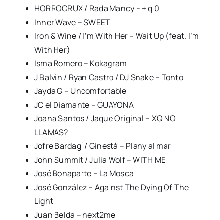
HORROCRUX / Rada Mancy – + q 0
Inner Wave – SWEET
Iron & Wine / I’m With Her – Wait Up (feat. I’m
With Her)
Isma Romero – Kokagram
J Balvin / Ryan Castro / DJ Snake – Tonto
Jayda G – Uncomfortable
JC el Diamante – GUAYONA
Joana Santos / Jaque Original – XQ NO
LLAMAS?
Jofre Bardagí / Ginestà – Plany al mar
John Summit / Julia Wolf – WITH ME
José Bonaparte – La Mosca
José González – Against The Dying Of The
Light
Juan Belda – next2me