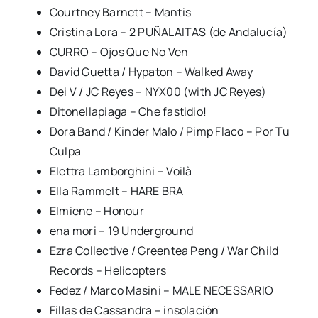
Courtney Barnett – Mantis
Cristina Lora – 2 PUÑALAITAS (de Andalucía)
CURRO – Ojos Que No Ven
David Guetta / Hypaton – Walked Away
Dei V / JC Reyes – NYX00 (with JC Reyes)
Ditonellapiaga – Che fastidio!
Dora Band / Kinder Malo / Pimp Flaco – Por Tu
Culpa
Elettra Lamborghini – Voilà
Ella Rammelt – HARE BRA
Elmiene – Honour
ena mori – 19 Underground
Ezra Collective / Greentea Peng / War Child
Records – Helicopters
Fedez / Marco Masini – MALE NECESSARIO
Fillas de Cassandra – insolación