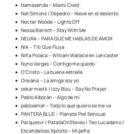
Namasenda – Miami Crest
Nat Simons / Depedro – Nieve en el desierto
Nectar Woode – Lights Off
Nessa Barrett – Stay With Me
NEURA – PARA QUÉ ME HABLAS DE AMOR
NIA – Titi Que Fluya
Niña Polaca – William Wallace en Lancaster
Nyno Vargas – Contigo me quedo
O’Cristo – La buena estrella
Oreiana – La amiga soy yo
oskar med k / Izzy Bizu – Say No Prayer
Pablo Alborán – Algo de mí
pabloamat – Todo lo que quiero se me va
PANTERA BLUE – Planeta Piel Sensual
Parquesvr / PatataOnStereo / Teo Lucadamo /
Escandaloso Xpósito – Mi peña