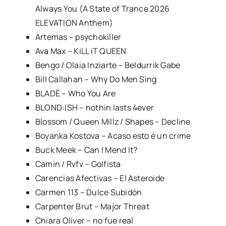
Always You (A State of Trance 2026
ELEVATION Anthem)
Artemas – psychokiller
Ava Max – KiLL iT QUEEN
Bengo / Olaia Inziarte – Beldurrik Gabe
Bill Callahan – Why Do Men Sing
BLADË – Who You Are
BLOND:ISH – nothin lasts 4ever
Blossom / Queen Millz / Shapes – Decline
Boyanka Kostova – Acaso esto é un crime
Buck Meek – Can I Mend It?
Camin / Rvfv – Golfista
Carencias Afectivas – El Asteroide
Carmen 113 – Dulce Subidón
Carpenter Brut – Major Threat
Chiara Oliver – no fue real