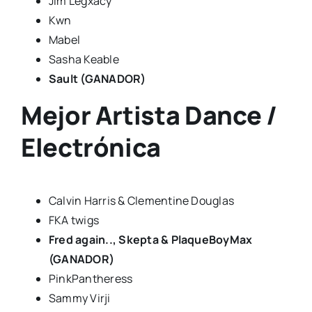
Jim Legxacy
Kwn
Mabel
Sasha Keable
Sault (GANADOR)
Mejor Artista Dance /
Electrónica
Calvin Harris & Clementine Douglas
FKA twigs
Fred again.., Skepta & PlaqueBoyMax
(GANADOR)
PinkPantheress
Sammy Virji