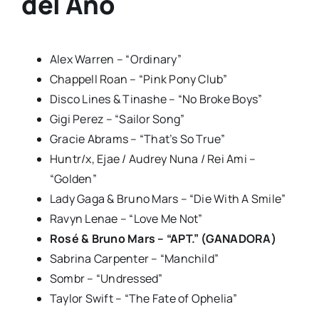
del Año
Alex Warren – “Ordinary”
Chappell Roan – “Pink Pony Club”
Disco Lines & Tinashe – “No Broke Boys”
Gigi Perez – “Sailor Song”
Gracie Abrams – “That’s So True”
Huntr/x, Ejae / Audrey Nuna / Rei Ami –
“Golden”
Lady Gaga & Bruno Mars – “Die With A Smile”
Ravyn Lenae – “Love Me Not”
Rosé & Bruno Mars – “APT.” (GANADORA)
Sabrina Carpenter – “Manchild”
Sombr – “Undressed”
Taylor Swift – “The Fate of Ophelia”