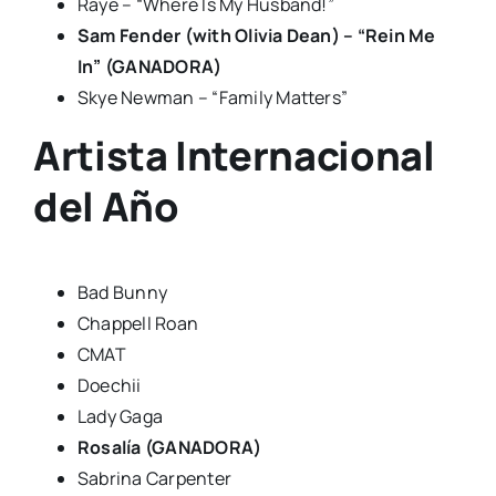
Raye – “Where Is My Husband!”
Sam Fender (with Olivia Dean) – “Rein Me
In” (GANADORA)
Skye Newman – “Family Matters”
Artista Internacional
del Año
Bad Bunny
Chappell Roan
CMAT
Doechii
Lady Gaga
Rosalía (GANADORA)
Sabrina Carpenter