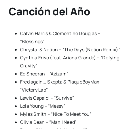
Canción del Año
Calvin Harris & Clementine Douglas –
“Blessings”
Chrystal & Notion – “The Days (Notion Remix)”
Cynthia Erivo (feat. Ariana Grande) – “Defying
Gravity”
Ed Sheeran – “Azizam”
Fred again.., Skepta & PlaqueBoyMax –
“Victory Lap”
Lewis Capaldi – “Survive”
Lola Young – “Messy”
Myles Smith – “Nice To Meet You”
Olivia Dean – “Man I Need”