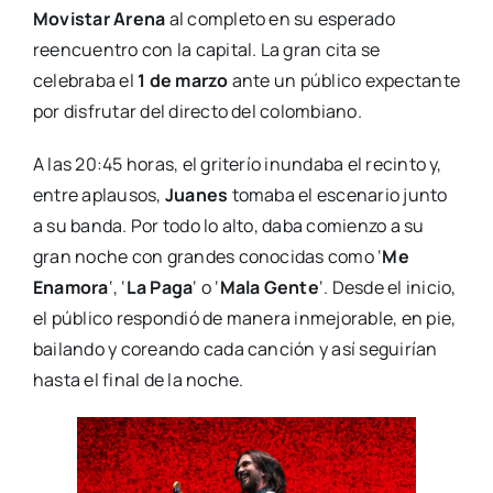
Movistar Arena
al completo en su esperado
reencuentro con la capital. La gran cita se
celebraba el
1 de marzo
ante un público expectante
por disfrutar del directo del colombiano.
A las 20:45 horas, el griterío inundaba el recinto y,
entre aplausos,
Juanes
tomaba el escenario junto
a su banda. Por todo lo alto, daba comienzo a su
gran noche con grandes conocidas como ‘
Me
Enamora
‘, ‘
La Paga
‘ o ‘
Mala Gente
‘. Desde el inicio,
el público respondió de manera inmejorable, en pie,
bailando y coreando cada canción y así seguirían
hasta el final de la noche.