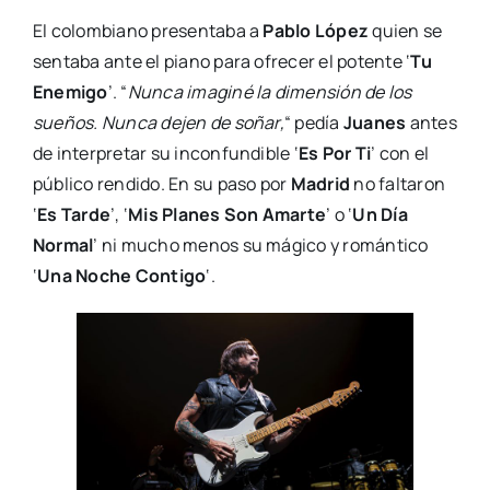
El colombiano presentaba a
Pablo López
quien se
sentaba ante el piano para ofrecer el potente ‘
Tu
Enemigo
’. “
Nunca imaginé la dimensión de los
sueños. Nunca dejen de soñar,
“ pedía
Juanes
antes
de interpretar su inconfundible ‘
Es Por Ti
’ con el
público rendido. En su paso por
Madrid
no faltaron
‘
Es Tarde
’, ‘
Mis Planes Son Amarte
’ o ‘
Un Día
Normal
’ ni mucho menos su mágico y romántico
‘
Una Noche Contigo
‘.