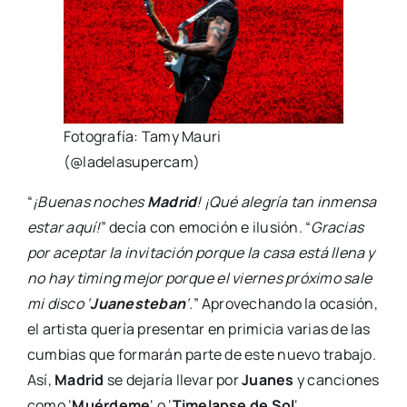
Fotografía: Tamy Mauri
(@ladelasupercam)
“
¡Buenas noches
Madrid
! ¡Qué alegría tan inmensa
estar aquí!
” decía con emoción e ilusión. “
Gracias
por aceptar la invitación porque la casa está llena y
no hay timing mejor porque el viernes próximo sale
mi disco ‘
Juanesteban
‘.
” Aprovechando la ocasión,
el artista quería presentar en primicia varias de las
cumbias que formarán parte de este nuevo trabajo.
Así,
Madrid
se dejaría llevar por
Juanes
y canciones
como ‘
Muérdeme
‘ o ‘
Timelapse de Sol
‘.