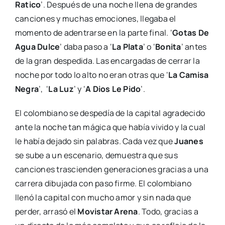
Ratico
’. Después de una noche llena de grandes
canciones y muchas emociones, llegaba el
momento de adentrarse en la parte final. ‘
Gotas De
Agua Dulce
’ daba paso a ‘
La Plata
’ o ‘
Bonita
’ antes
de la gran despedida. Las encargadas de cerrar la
noche por todo lo alto no eran otras que ‘
La Camisa
Negra
’, ‘
La Luz
’ y ‘
A Dios Le Pido
’.
El colombiano se despedía de la capital agradecido
ante la noche tan mágica que había vivido y la cual
le había dejado sin palabras. Cada vez que
Juanes
se sube a un escenario, demuestra que sus
canciones trascienden generaciones gracias a una
carrera dibujada con paso firme. El colombiano
llenó la capital con mucho amor y sin nada que
perder, arrasó el
Movistar Arena
. Todo, gracias a