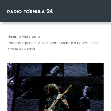
Saltar
al
contenido
Home
Noticias
“Nada que perder” y un Movistar Arena a sus pies: Juanes
arrasa en Madrid