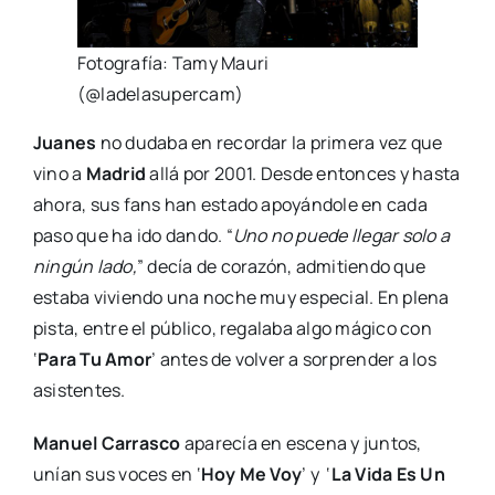
Fotografía: Tamy Mauri
(@ladelasupercam)
Juanes
no dudaba en recordar la primera vez que
vino a
Madrid
allá por 2001. Desde entonces y hasta
ahora, sus fans han estado apoyándole en cada
paso que ha ido dando. “
Uno no puede llegar solo a
ningún lado,
” decía de corazón, admitiendo que
estaba viviendo una noche muy especial. En plena
pista, entre el público, regalaba algo mágico con
‘
Para Tu Amor
’ antes de volver a sorprender a los
asistentes.
Manuel Carrasco
aparecía en escena y juntos,
unían sus voces en ‘
Hoy Me Voy
’ y ‘
La Vida Es Un