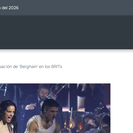
o del 2026
ación de ‘Berghain’ en los BRITs