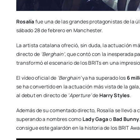
Rosalía
fue una de las grandes protagonistas de la ú
sábado 28 de febrero en Manchester.
La artista catalana ofreció, sin duda, la actuación 
directo de
‘Berghain’
, que contó con la inesperada p
transformó el escenario de los BRITs en una impresi
El vídeo oficial de
‘Berghain’
ya ha superado los
6 mil
se ha convertido en la actuación más vista de la gal
al debut en directo de
‘Aperture’
de
Harry Styles
.
Además de su comentado directo, Rosalía se llevó a 
superando a nombres como
Lady Gaga
o
Bad Bunny
consigue este galardón en la historia de los BRIT Awa