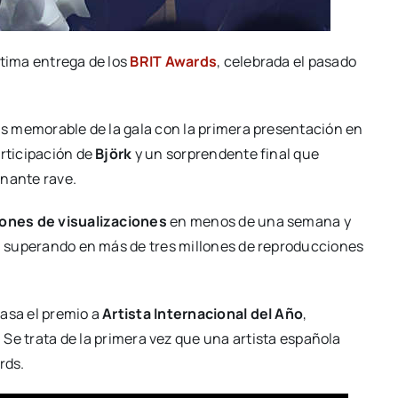
ltima entrega de los
BRIT Awards
, celebrada el pasado
más memorable de la gala con la primera presentación en
articipación de
Björk
y un sorprendente final que
onante rave.
lones de visualizaciones
en menos de una semana y
a, superando en más de tres millones de reproducciones
casa el premio a
Artista Internacional del Año
,
. Se trata de la primera vez que una artista española
rds.