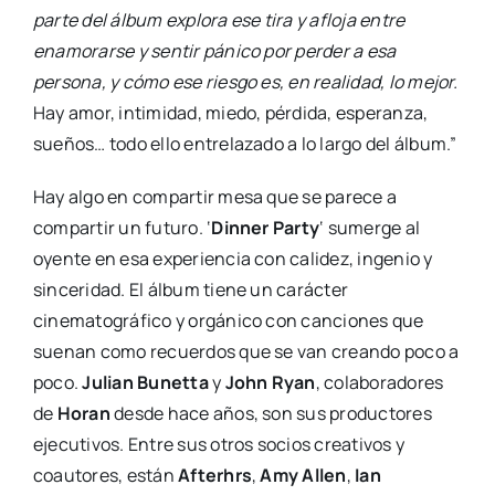
parte del álbum explora ese tira y afloja entre
enamorarse y sentir pánico por perder a esa
persona, y cómo ese riesgo es, en realidad, lo mejor.
Hay amor, intimidad, miedo, pérdida, esperanza,
sueños… todo ello entrelazado a lo largo del álbum.”
Hay algo en compartir mesa que se parece a
compartir un futuro. ‘
Dinner Party
‘ sumerge al
oyente en esa experiencia con calidez, ingenio y
sinceridad. El álbum tiene un carácter
cinematográfico y orgánico con canciones que
suenan como recuerdos que se van creando poco a
poco.
Julian Bunetta
y
John Ryan
, colaboradores
de
Horan
desde hace años, son sus productores
ejecutivos. Entre sus otros socios creativos y
coautores, están
Afterhrs
,
Amy Allen
,
Ian