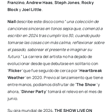
Franzino
,
Andrew Haas
,
Steph Jones
,
Rocky
Block
y
Joel Little
.
Niall
describe este disco como “
una colección de
canciones sinceras en tonos sepia que, comenzó a
escribir en 2024 tras cumplir los 30, cuando pudo
tomarse las cosas con más calma, reflexionar sobre
el pasado, saborear el presente e imaginar su
futuro.
” La carrera del artista no ha dejado de
evolucionar desde que debutase en solitario con
‘
Flicker
‘
que fue seguido de cerca por ‘
Heartbreak
Weather
‘
en 2020. Previo al lanzamiento que tiene
entre manos, podíamos disfrutar de ‘
The Show
‘
y
ahora, ‘
Dinner Party
‘ tomará el relevo en el mes de
junio.
Su gira mundial de 2024,
THE SHOW LIVE ON