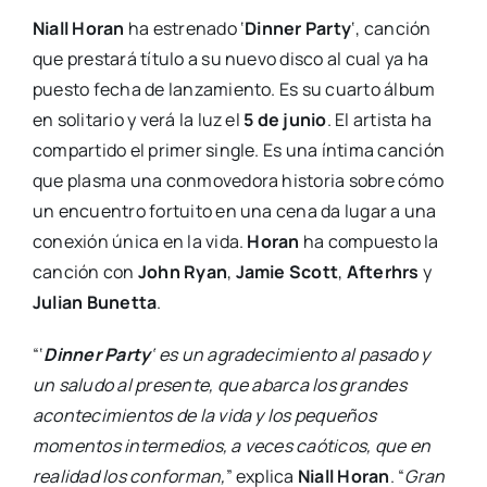
Niall Horan
ha estrenado ‘
Dinner Party
‘, canción
que prestará título a su nuevo disco al cual ya ha
puesto fecha de lanzamiento. Es su cuarto álbum
en solitario y verá la luz el
5 de junio
. El artista ha
compartido el primer single. Es una íntima canción
que plasma una conmovedora historia sobre cómo
un encuentro fortuito en una cena da lugar a una
conexión única en la vida.
Horan
ha compuesto la
canción con
John Ryan
,
Jamie Scott
,
Afterhrs
y
Julian Bunetta
.
“‘
Dinner Party
‘
es un agradecimiento al pasado y
un saludo al presente, que abarca los grandes
acontecimientos de la vida y los pequeños
momentos intermedios, a veces caóticos, que en
realidad los conforman,
” explica
Niall Horan
. “
Gran