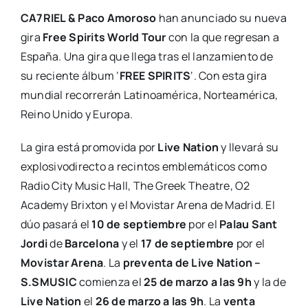
CA7RIEL & Paco Amoroso
han anunciado su nueva
gira
Free Spirits World Tour
con la que regresan a
España. Una gira que llega tras el lanzamiento de
su reciente álbum ‘
FREE SPIRITS
‘. Con esta gira
mundial recorrerán Latinoamérica, Norteamérica,
Reino Unido y Europa.
La gira está promovida por
Live Nation
y llevará su
explosivodirecto a recintos emblemáticos como
Radio City Music Hall, The Greek Theatre, O2
Academy Brixton y el Movistar Arena de Madrid. El
dúo pasará el
10 de septiembre
por el
Palau Sant
Jordi
de
Barcelona
y el
17 de septiembre
por el
Movistar Arena
. La
preventa de Live Nation –
S.SMUSIC
comienza el
25 de marzo a las 9h
y la de
Live Nation
el
26 de marzo a las 9h
. La
venta