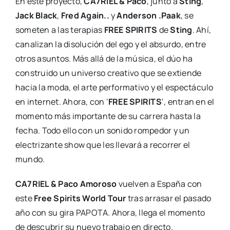
En este proyecto,
CA7RIEL & Paco
, junto a
Sting
,
Jack Black
,
Fred Again..
y
Anderson .Paak
, se
someten a las terapias
FREE SPIRITS
de
Sting
. Ahí,
canalizan la disolución del ego y el absurdo, entre
otros asuntos. Más allá de la música, el dúo ha
construido un universo creativo que se extiende
hacia la moda, el arte performativo y el espectáculo
en internet. Ahora, con ‘
FREE SPIRITS
‘, entran en el
momento más importante de su carrera hasta la
fecha. Todo ello con un sonido rompedor y un
electrizante show que les llevará a recorrer el
mundo.
CA7RIEL & Paco Amoroso
vuelven a España con
este
Free Spirits World Tour
tras arrasar el pasado
año con su gira PAPOTA. Ahora, llega el momento
de descubrir su nuevo trabajo en directo.