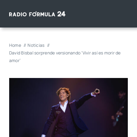
Saltar
al
contenido
Home
Noticias
David Bisbal sorprende versionando ‘Vivir así es morir de
amor’