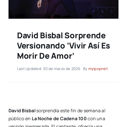
David Bisbal Sorprende
Versionando ‘Vivir Así Es
Morir De Amor’
Last Updated: 30 de marzo de 2026
By
myipopnet
David Bisbal
sorprendía este fin de semana al
público en
La Noche de Cadena 100
con una
versión inesperada. El cantante, ofrecía una