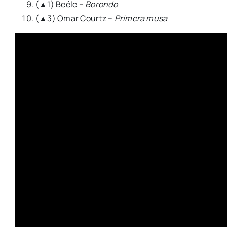
(▲1) Beéle –
Borondo
(▲3) Omar Courtz –
Primera musa