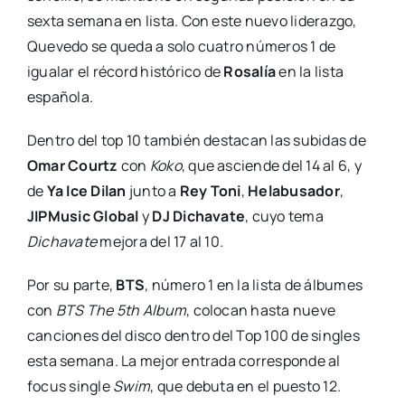
sexta semana en lista. Con este nuevo liderazgo,
Quevedo se queda a solo cuatro números 1 de
igualar el récord histórico de
Rosalía
en la lista
española.
Dentro del top 10 también destacan las subidas de
Omar Courtz
con
Koko
, que asciende del 14 al 6, y
de
Ya Ice Dilan
junto a
Rey Toni
,
Helabusador
,
JIPMusic Global
y
DJ Dichavate
, cuyo tema
Dichavate
mejora del 17 al 10.
Por su parte,
BTS
, número 1 en la lista de álbumes
con
BTS The 5th Album
, colocan hasta nueve
canciones del disco dentro del Top 100 de singles
esta semana. La mejor entrada corresponde al
focus single
Swim
, que debuta en el puesto 12.