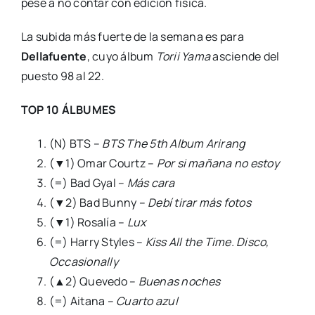
pese a no contar con edición física.
La subida más fuerte de la semana es para
Dellafuente
, cuyo álbum
Torii Yama
asciende del
puesto 98 al 22.
TOP 10 ÁLBUMES
(N) BTS –
BTS The 5th Album Arirang
(▼1) Omar Courtz –
Por si mañana no estoy
(=) Bad Gyal –
Más cara
(▼2) Bad Bunny –
Debí tirar más fotos
(▼1) Rosalía –
Lux
(=) Harry Styles –
Kiss All the Time. Disco,
Occasionally
(▲2) Quevedo –
Buenas noches
(=) Aitana –
Cuarto azul