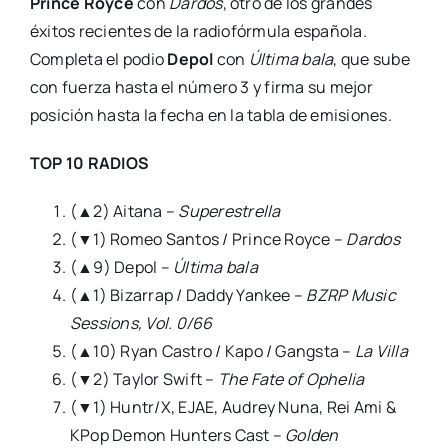
Prince Royce
con
Dardos
, otro de los grandes
éxitos recientes de la radiofórmula española.
Completa el podio
Depol
con
Última bala
, que sube
con fuerza hasta el número 3 y firma su mejor
posición hasta la fecha en la tabla de emisiones.
TOP 10 RADIOS
(▲2) Aitana –
Superestrella
(▼1) Romeo Santos / Prince Royce –
Dardos
(▲9) Depol –
Última bala
(▲1) Bizarrap / Daddy Yankee –
BZRP Music
Sessions, Vol. 0/66
(▲10) Ryan Castro / Kapo / Gangsta –
La Villa
(▼2) Taylor Swift –
The Fate of Ophelia
(▼1) Huntr/X, EJAE, Audrey Nuna, Rei Ami &
KPop Demon Hunters Cast –
Golden