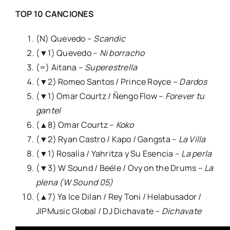
TOP 10 CANCIONES
(N) Quevedo –
Scandic
(▼1) Quevedo –
Ni borracho
(=) Aitana –
Superestrella
(▼2) Romeo Santos / Prince Royce –
Dardos
(▼1) Omar Courtz / Ñengo Flow –
Forever tu
gantel
(▲8) Omar Courtz –
Koko
(▼2) Ryan Castro / Kapo / Gangsta –
La Villa
(▼1) Rosalía / Yahritza y Su Esencia –
La perla
(▼3) W Sound / Beéle / Ovy on the Drums –
La
plena (W Sound 05)
(▲7) Ya Ice Dilan / Rey Toni / Helabusador /
JIPMusic Global / DJ Dichavate –
Dichavate