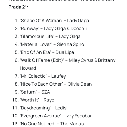
Prada 2’:
‘Shape Of A Woman’ – Lady Gaga
‘Runway’ – Lady Gaga & Doechii
‘Glamorous Life’ – Lady Gaga
‘Material Lover’ – Sienna Spiro
‘End Of An Era’ – Dua Lipa
‘Walk Of Fame (Edit)’ – Miley Cyrus & Brittany
Howard
‘Mr. Eclectic’ – Laufey
‘Nice To Each Other’ – Olivia Dean
‘Saturn’ – SZA
‘Worth It’ – Raye
‘Daydreaming’ – Ledisi
‘Evergreen Avenue’ – Izzy Escobar
‘No One Noticed’ – The Marias