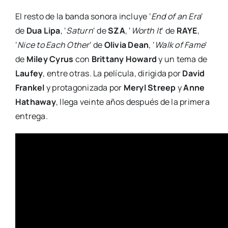
El resto de la banda sonora incluye ‘
End of an Era
‘
de
Dua Lipa
, ‘
Saturn
‘ de
SZA
, ‘
Worth It
‘ de
RAYE
,
‘
Nice to Each Other
‘ de
Olivia Dean
, ‘
Walk of Fame
‘
de
Miley Cyrus
con
Brittany Howard
y un tema de
Laufey
, entre otras. La película, dirigida por
David
Frankel
y protagonizada por
Meryl Streep
y
Anne
Hathaway
, llega veinte años después de la primera
entrega.