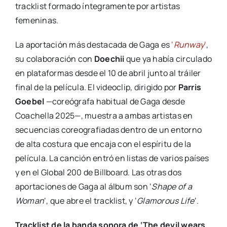
tracklist formado íntegramente por artistas
femeninas.
La aportación más destacada de Gaga es
‘
Runway
‘
,
su colaboración con
Doechii
que ya había circulado
en plataformas desde el 10 de abril junto al tráiler
final de la película. El videoclip, dirigido por
Parris
Goebel
—coreógrafa habitual de Gaga desde
Coachella 2025—, muestra a ambas artistas en
secuencias coreografiadas dentro de un entorno
de alta costura que encaja con el espíritu de la
película. La canción entró en listas de varios países
y en el Global 200 de Billboard. Las otras dos
aportaciones de Gaga al álbum son ‘
Shape of a
Woman
‘, que abre el tracklist, y ‘
Glamorous Life
‘.
Tracklist de la banda sonora de ‘The devil wears