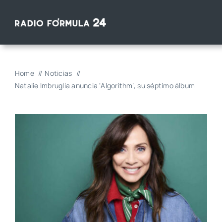
Saltar
al
contenido
Home
Noticias
Natalie Imbruglia anuncia ‘Algorithm’, su séptimo álbum