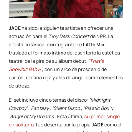
JADE
ha sido la siguiente artista en ofrecer una
actuación para el
Tiny Desk Concert
de NPR. La
artista británica, exintegrante de
Little Mix
,
trasladó al formato íntimo del escritorio la estética
teatral de la gira de su álbum debut,
‘
That’s
Showbiz Baby!’
, con un arco de proscenio de
cartón, cortina roja y alas de ángel como elementos
de atrezo.
El set incluyó cinco temas del disco:
‘Midnight
Cowboy’
,
‘Fantasy’
,
‘Silent Disco’
,
‘Plastic Box’
y
‘Angel of My Dreams’
. Esta última,
su primer single
en solitario
, fue descrita por la propia
JADE
como el