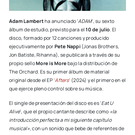
Adam Lambert
ha anunciado ‘
ADAM
‘, su sexto
álbum de estudio, previsto para el
10 de julio
. El
disco, formado por 12 canciones y producido
ejecutivamente por
Pete Nappi
(Jonas Brothers,
Jon Batiste, Rihanna), se publicará a través de su
propio sello
More is More
bajo la distribución de
The Orchard. Es su primer álbum de material
original desde el EP
‘
Afters
‘
(2024) y el primero en el
que ejerce pleno control sobre su música.
El single de presentación del disco es es ‘
Eat U
Alive
‘, que el propio cantante describe como
«la
introducción perfecta a mi siguiente capítulo
musical»
, con un sonido que bebe de referentes de