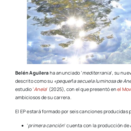
Belén Aguilera
ha anunciado ‘
mediterrania
‘, su nue
descrito como su
«pequeña secuela luminosa de An
estudio
‘
Anela
‘
(2025), con el que presentó en
el Mov
ambiciosos de su carrera.
El EP estará formado por seis canciones producidas p
‘
primera canción
‘ cuenta con la producción de 