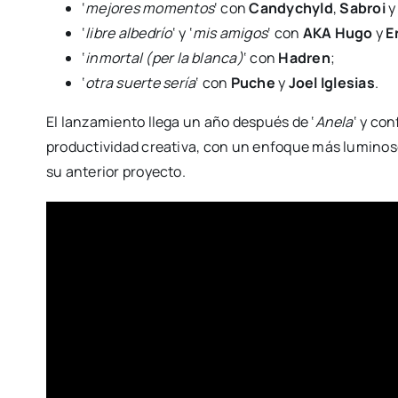
‘
mejores momentos
‘ con
Candychyld
,
Sabroi
‘
libre albedrío
‘ y ‘
mis amigos
‘ con
AKA Hugo
y
E
‘
inmortal (per la blanca)
‘ con
Hadren
;
‘
otra suerte sería
‘ con
Puche
y
Joel Iglesias
.
El lanzamiento llega un año después de ‘
Anela
‘ y co
productividad creativa, con un enfoque más luminoso
su anterior proyecto.