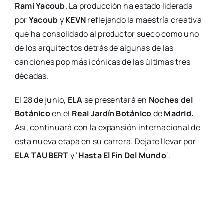
Rami Yacoub
. La producción ha estado liderada
por
Yacoub
y
KEVN
reflejando la maestría creativa
que ha consolidado al productor sueco como uno
de los arquitectos detrás de algunas de las
canciones pop más icónicas de las últimas tres
décadas.
El 28 de junio,
ELA
se presentará en
Noches del
Botánico
en el
Real Jardín Botánico
de
Madrid.
Así, continuará con la expansión internacional de
esta nueva etapa en su carrera. Déjate llevar por
ELA TAUBERT
y ‘
Hasta El Fin Del Mundo
‘.