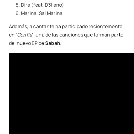
Dirá (feat. D3llano)
Marina, Sal Marina
Además,la cantante ha participado recientemente
en ‘
Confía
‘, una de las canciones que forman parte
del nuevo EP de
Sabah
.