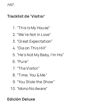
Hill
‘.
Tracklist de ‘Visitor’
“This Is My House”
“We’re Not in Love”
“Great Expectation”
“Die on This Hill”
“He’s Not My Baby, I’m His”
“Pure”
“The Visitor”
“Time, You & Me”
“You Stole the Show”
“Mono No Aware”
Edición Deluxe