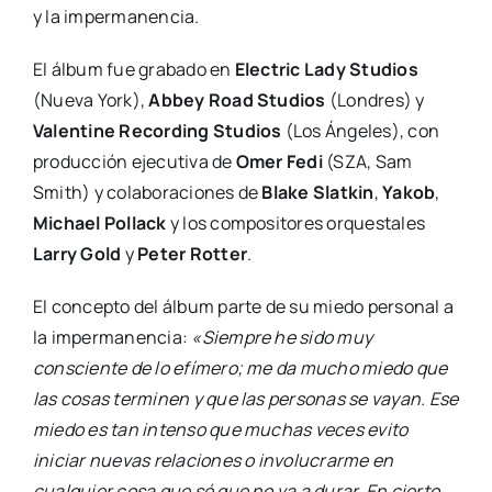
y la impermanencia.
El álbum fue grabado en
Electric Lady Studios
(Nueva York),
Abbey Road Studios
(Londres) y
Valentine Recording Studios
(Los Ángeles), con
producción ejecutiva de
Omer Fedi
(SZA, Sam
Smith) y colaboraciones de
Blake Slatkin
,
Yakob
,
Michael Pollack
y los compositores orquestales
Larry Gold
y
Peter Rotter
.
El concepto del álbum parte de su miedo personal a
la impermanencia:
«Siempre he sido muy
consciente de lo efímero; me da mucho miedo que
las cosas terminen y que las personas se vayan. Ese
miedo es tan intenso que muchas veces evito
iniciar nuevas relaciones o involucrarme en
cualquier cosa que sé que no va a durar. En cierto