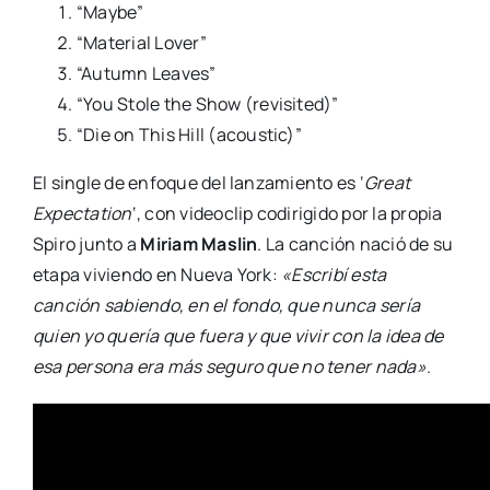
“Maybe”
“Material Lover”
“Autumn Leaves”
“You Stole the Show (revisited)”
“Die on This Hill (acoustic)”
El single de enfoque del lanzamiento es ‘
Great
Expectation
‘, con videoclip codirigido por la propia
Spiro junto a
Miriam Maslin
. La canción nació de su
etapa viviendo en Nueva York:
«Escribí esta
canción sabiendo, en el fondo, que nunca sería
quien yo quería que fuera y que vivir con la idea de
esa persona era más seguro que no tener nada»
.