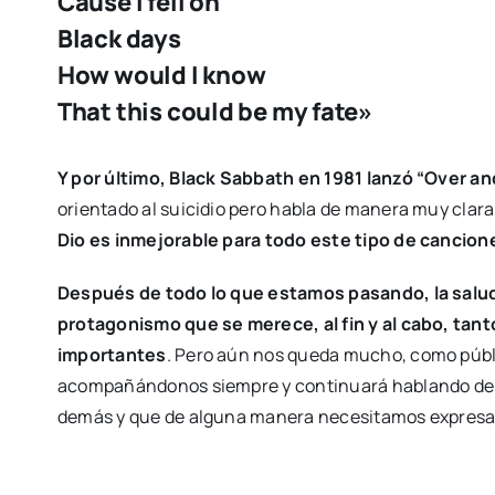
​Cause I fell on
​Black days
​How would I know
​That this could be my fate»
Y por último, Black Sabbath en 1981 lanzó “Over an
orientado al suicidio pero habla de manera muy clar
Dio es inmejorable para todo este tipo de cancion
Después de todo lo que estamos pasando, la salud
protagonismo que se merece, al fin y al cabo, tanto
importantes
. Pero aún nos queda mucho, como públi
acompañándonos siempre y continuará hablando de lo
demás y que de alguna manera necesitamos expresa