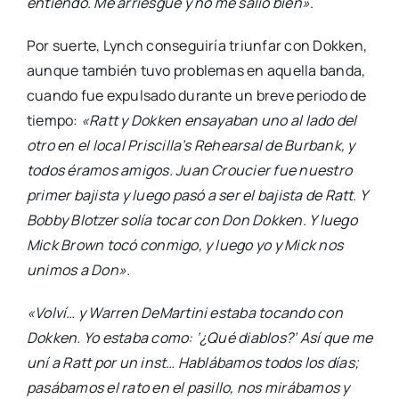
entiendo. Me arriesgué y no me salió bien»
.
Por suerte, Lynch conseguiría triunfar con Dokken,
aunque también tuvo problemas en aquella banda,
cuando fue expulsado durante un breve periodo de
tiempo:
«Ratt y Dokken ensayaban uno al lado del
otro en el local Priscilla’s Rehearsal de Burbank, y
todos éramos amigos. Juan Croucier fue nuestro
primer bajista y luego pasó a ser el bajista de Ratt. Y
Bobby Blotzer solía tocar con Don Dokken. Y luego
Mick Brown tocó conmigo, y luego yo y Mick nos
unimos a Don».
«Volví… y Warren DeMartini estaba tocando con
Dokken. Yo estaba como: ‘¿Qué diablos?’ Así que me
uní a Ratt por un inst… Hablábamos todos los días;
pasábamos el rato en el pasillo, nos mirábamos y