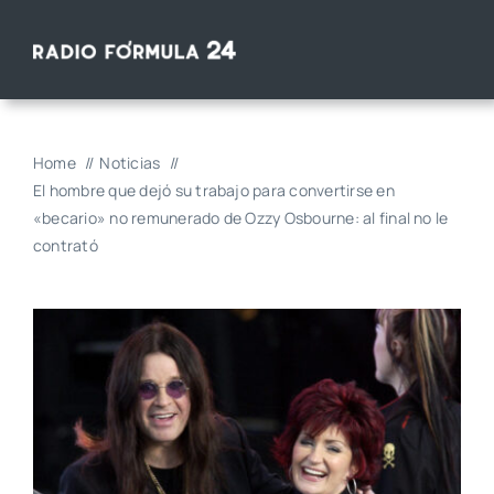
Saltar
al
contenido
Home
Noticias
El hombre que dejó su trabajo para convertirse en
«becario» no remunerado de Ozzy Osbourne: al final no le
contrató