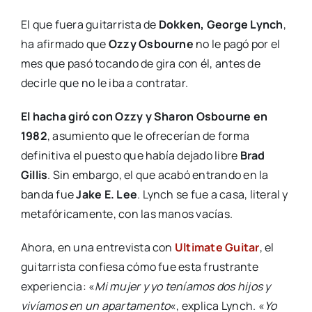
El que fuera guitarrista de
Dokken, George Lynch
,
ha afirmado que
Ozzy Osbourne
no le pagó por el
mes que pasó tocando de gira con él, antes de
decirle que no le iba a contratar.
El hacha giró con Ozzy y Sharon Osbourne en
1982
, asumiento que le ofrecerían de forma
definitiva el puesto que había dejado libre
Brad
Gillis
. Sin embargo, el que acabó entrando en la
banda fue
Jake E. Lee
. Lynch se fue a casa, literal y
metafóricamente, con las manos vacías.
Ahora, en una entrevista con
Ultimate Guitar
, el
guitarrista confiesa cómo fue esta frustrante
experiencia: «
Mi mujer y yo teníamos dos hijos y
vivíamos en un apartamento
«, explica Lynch. «
Yo