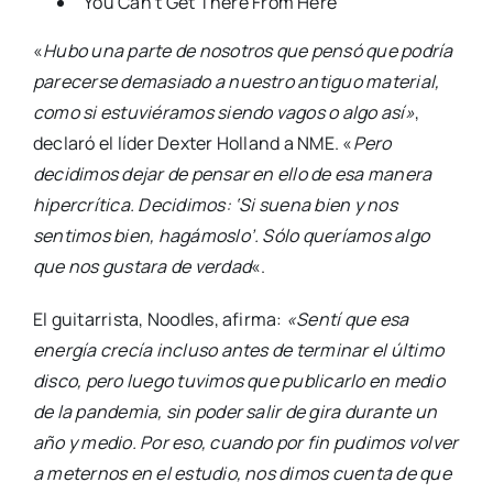
“You Can’t Get There From Here”
«
Hubo una parte de nosotros que pensó que podría
parecerse demasiado a nuestro antiguo material,
como si estuviéramos siendo vagos o algo así»
,
declaró el líder Dexter Holland a NME. «
Pero
decidimos dejar de pensar en ello de esa manera
hipercrítica. Decidimos: ‘Si suena bien y nos
sentimos bien, hagámoslo’. Sólo queríamos algo
que nos gustara de verdad
«.
El guitarrista, Noodles, afirma:
«Sentí que esa
energía crecía incluso antes de terminar el último
disco, pero luego tuvimos que publicarlo en medio
de la pandemia, sin poder salir de gira durante un
año y medio. Por eso, cuando por fin pudimos volver
a meternos en el estudio, nos dimos cuenta de que