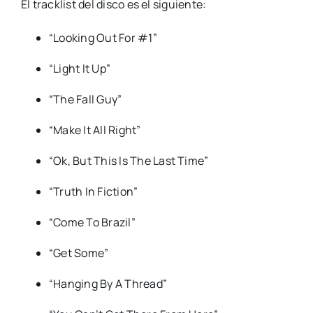
El tracklist del disco es el siguiente:
“Looking Out For #1”
“Light It Up”
“The Fall Guy”
“Make It All Right”
“Ok, But This Is The Last Time”
“Truth In Fiction”
“Come To Brazil”
“Get Some”
“Hanging By A Thread”