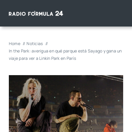
Saltar
al
contenido
Home
Noticias
In the Park: averigua en qué parque está Sayago y gana un
viaje para ver a Linkin Park en París