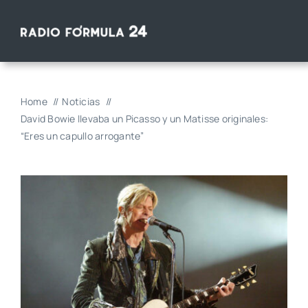
Saltar
al
contenido
Home
Noticias
David Bowie llevaba un Picasso y un Matisse originales:
“Eres un capullo arrogante”