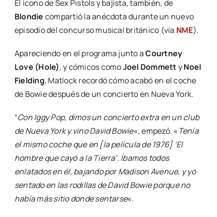
El icono de Sex Pistols y bajista, también, de
Blondie
compartió la anécdota durante un nuevo
episodio del concurso musical británico (vía
NME
).
Apareciendo en el programa junto a
Courtney
Love (Hole)
, y cómicos como
Joel Dommett
y
Noel
Fielding
, Matlock recordó cómo acabó en el coche
de Bowie después de un concierto en Nueva York.
“
Con Iggy Pop, dimos un concierto extra en un club
de Nueva York y vino David Bowie
«, empezó. «
Tenía
el mismo coche que en [la película de 1976] ‘El
hombre que cayó a la Tierra’. Íbamos todos
enlatados en él, bajando por Madison Avenue, y yo
sentado en las rodillas de David Bowie porque no
había más sitio donde sentarse
«.