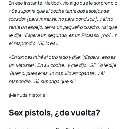
En ese instante, Matlock vio algo que le sorprendió:
«
Se suponía que el coche tenía dos espejos de
tocador [para mirarse, no para conducir], y él no
tenía un espejo, tenía un pequeño cuadro. Así que
le dije: ‘Espera un segundo, es un Picasso, ¿no?’. Y
él respondió: ‘Sí, lo es'»
.
«Entonces miré al otro lado y dije: ‘¡Espera, eso es
un Matisse!’. En su coche… y me dijo: ‘Sí’. Yo le dije:
‘Bueno, pues eres un capullo arrogante’, y él
respondió: ‘Sí, supongo que sí’”.
¡Menuda historia!
Sex pistols, ¿de vuelta?