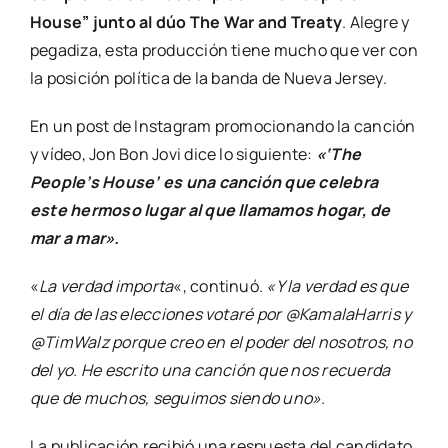
House” junto al dúo The War and Treaty
. Alegre y
pegadiza, esta producción tiene mucho que ver con
la posición política de la banda de Nueva Jersey.
En un post de Instagram promocionando la canción
y vídeo, Jon Bon Jovi dice lo siguiente:
«‘The
People’s House’ es una canción que celebra
este hermoso lugar al que llamamos hogar, de
mar a mar».
«
La verdad importa
«, continuó.
«Y la verdad es que
el día de las elecciones votaré por @KamalaHarris y
@TimWalz porque creo en el poder del nosotros, no
del yo. He escrito una canción que nos recuerda
que de muchos, seguimos siendo uno».
La publicación recibió una respuesta del candidato