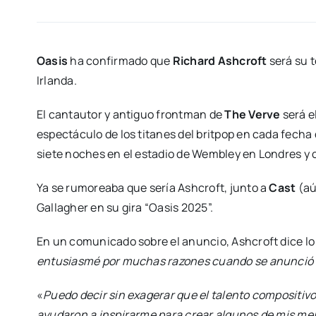
Oasis
ha confirmado que
Richard Ashcroft
será su t
Irlanda.
El cantautor y antiguo frontman de
The Verve
será e
espectáculo de los titanes del britpop en cada fecha d
siete noches en el estadio de Wembley en Londres y 
Ya se rumoreaba que sería Ashcroft, junto a
Cast
(aú
Gallagher en su gira “Oasis 2025”.
En un comunicado sobre el anuncio, Ashcroft dice lo
entusiasmé por muchas razones cuando se anunció la
«
Puedo decir sin exagerar que el talento compositivo
ayudaron a inspirarme para crear algunos de mis mejor