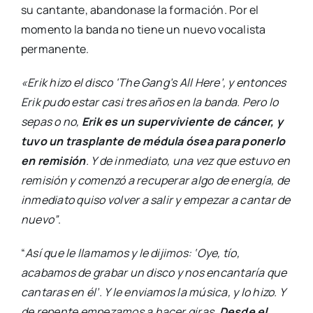
su cantante, abandonase la formación. Por el
momento la banda no tiene un nuevo vocalista
permanente.
«Erik hizo el disco ‘The Gang’s All Here’, y entonces
Erik pudo estar casi tres años en la banda. Pero lo
sepas o no,
Erik es un superviviente de cáncer, y
tuvo un trasplante de médula ósea para ponerlo
en remisión
. Y de inmediato, una vez que estuvo en
remisión y comenzó a recuperar algo de energía, de
inmediato quiso volver a salir y empezar a cantar de
nuevo”
.
“
Así que le llamamos y le dijimos: ‘Oye, tío,
acabamos de grabar un disco y nos encantaría que
cantaras en él’. Y le enviamos la música, y lo hizo. Y
de repente empezamos a hacer giras.
Desde el