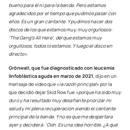
bueno para él ni para la banda. Pero estamos
agradecidos por el tiempo que pudimos pasar con
ellos. Es un gran cantante. Y pudimos hacer dos
discos de los que estamos muy, muy orgullosos:
‘The Gang’s All Here’, del que estamos muy
orgullosos, todos lo estamos. Y luego el disco en
directo».
Grönwall, que fue diagnosticado con leucemia
linfoblástica aguda en marzo de 2021
, dijo en un
mensaje de vídeo que «
la razón principal
» por la
que decidió dejar Skid Row fue
«porque ha sido muy
duro y ha resultado muy desafiante priorizar mi
salud y mi plena recuperación siendo el cantante
principal de la banda. Y no es que me despertara
ayer y decidiera: ‘Ooh. Es una idea horrible. ¿A qué