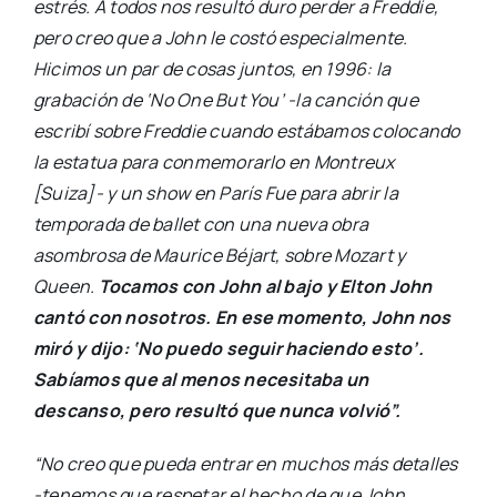
estrés. A todos nos resultó duro perder a Freddie,
pero creo que a John le costó especialmente.
Hicimos un par de cosas juntos, en 1996: la
grabación de ‘No One But You’ -la canción que
escribí sobre Freddie cuando estábamos colocando
la estatua para conmemorarlo en Montreux
[Suiza]- y un show en París Fue para abrir la
temporada de ballet con una nueva obra
asombrosa de Maurice Béjart, sobre Mozart y
Queen.
Tocamos con John al bajo y Elton John
cantó con nosotros. En ese momento, John nos
miró y dijo: ‘No puedo seguir haciendo esto’.
Sabíamos que al menos necesitaba un
descanso, pero resultó que nunca volvió”.
“No creo que pueda entrar en muchos más detalles
-tenemos que respetar el hecho de que John