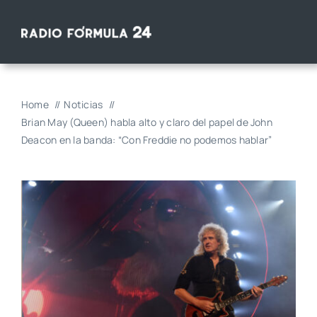
Saltar
al
contenido
Home
Noticias
Brian May (Queen) habla alto y claro del papel de John
Deacon en la banda: “Con Freddie no podemos hablar”