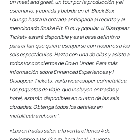
un meet and greet, un tour por la producción y el
escenario, y comida y bebida en el ‘Black Box’
Lounge hasta la entrada anticipada al recinto y al
mencionado Snake Pit. El muy popular «I Disappear
Ticket» estará disponible y es el pase definitivo
para el fan que quiera escaparse con nosotros a los
seis espectáculos. Hazte con una de ellas y asiste a
todos los conciertos de Down Under. Para más
información sobre Enhanced Experiences y I
Disappear Tickets, visita wearesuper.co/metallica.
Los paquetes de viaje, que incluyen entradas y
hotel, estarán disponibles en cuatro de las seis
ciudades. Obtenga todos los detalles en
metallicatravel.com”
.
«
Las entradas salen a la venta el lunes 4 de
noviembre a las 12 p.m. hora local. La venta