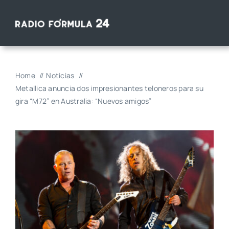
Saltar
al
contenido
Home
Noticias
Metallica anuncia dos impresionantes teloneros para su
gira “M72” en Australia: “Nuevos amigos”