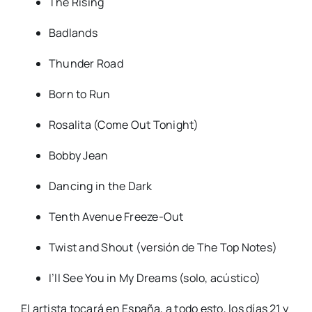
The Rising
Badlands
Thunder Road
Born to Run
Rosalita (Come Out Tonight)
Bobby Jean
Dancing in the Dark
Tenth Avenue Freeze-Out
Twist and Shout (versión de The Top Notes)
I’ll See You in My Dreams (solo, acústico)
El artista tocará en España, a todo esto, los días 21 y