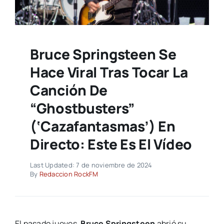
Bruce Springsteen Se
Hace Viral Tras Tocar La
Canción De
“Ghostbusters”
(‘Cazafantasmas’) En
Directo: Este Es El Vídeo
Last Updated: 7 de noviembre de 2024
By
Redaccion RockFM
El pasado jueves,
Bruce Springsteen
abrió su