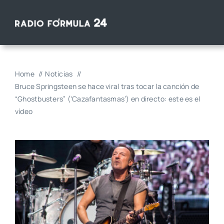
Saltar
al
contenido
Home
Noticias
Bruce Springsteen se hace viral tras tocar la canción de
“Ghostbusters” (‘Cazafantasmas’) en directo: este es el
vídeo