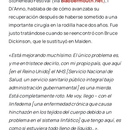
Stonehead Festival (vía
Blabbermouth.net
), l
Di’Anno, hablaba de de cómo avanzaba su
recuperación después de haberse sometido a una
importante cirugía en la rodilla hace dos años. Fue
justo tratándose cuando se reencontró con Bruce
Dickinson, que le sustituyó en Maiden.
«
Está mejorando muchísimo. El único problema es,
y me entristece decirlo, con mi propio país, que aquí
[en el Reino Unido] el NHS [Servicio Nacional de
Salud, un servicio sanitario público integral bajo
administración gubernamental] es una mierda.
Está completamente roto. Me voy, llego – con el
linfedema [una enfermedad crónica que causa
hinchazón en los tejidos del cuerpo debido a un
problema en el sistema linfático] que tengo aquí, es
como si estuviera todo lleno de líquido…»
.