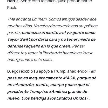
Harris
. Sobre esto también quiso pronunciarse
Rock.
«Me encanta Eminem. Somos amigos desde hace
muchos años. No estoy de acuerdo con su política,
pero le r
econozco el mérito a él y a gente como
Taylor Swift por dar la cara y no tener miedo de
defender aquello en lo que creen.
Pensar
diferente y tener la libertad de hacerlo es lo que
hace grande a este país».
Luego redobló su apoyo a Trump, añadiendo:
«
Mi
postura es inequívocamente MAGA, porque sé
en mi corazón, mente, cuerpo y alma que el
presidente Trump hará América grande de
nuevo. Dios bendiga a los Estados Unidos
«.