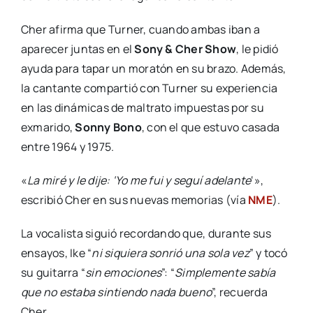
Cher afirma que Turner, cuando ambas iban a
aparecer juntas en el
Sony & Cher Show
, le pidió
ayuda para tapar un moratón en su brazo. Además,
la cantante compartió con Turner su experiencia
en las dinámicas de maltrato impuestas por su
exmarido,
Sonny Bono
, con el que estuvo casada
entre 1964 y 1975.
«
La miré y le dije: ‘Yo me fui y seguí adelante
‘»,
escribió Cher en sus nuevas memorias (vía
NME
).
La vocalista siguió recordando que, durante sus
ensayos, Ike “
ni siquiera sonrió una sola vez
” y tocó
su guitarra “
sin emociones
”: “
Simplemente sabía
que no estaba sintiendo nada bueno
”, recuerda
Cher.