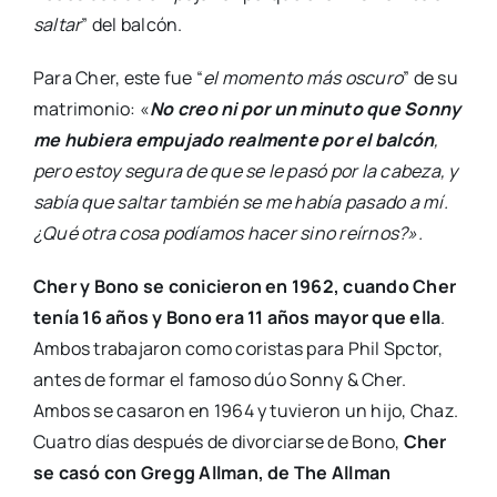
saltar
” del balcón.
Para Cher, este fue “
el momento más oscuro
” de su
matrimonio: «
No creo ni por un minuto que Sonny
me hubiera empujado realmente por el balcón
,
pero estoy segura de que se le pasó por la cabeza, y
sabía que saltar también se me había pasado a mí.
¿Qué otra cosa podíamos hacer sino reírnos?».
Cher y Bono se conicieron en 1962, cuando Cher
tenía 16 años y Bono era 11 años mayor que ella
.
Ambos trabajaron como coristas para Phil Spctor,
antes de formar el famoso dúo Sonny & Cher.
Ambos se casaron en 1964 y tuvieron un hijo, Chaz.
Cuatro días después de divorciarse de Bono,
Cher
se casó con Gregg Allman, de The Allman