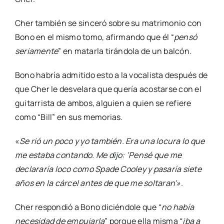
Cher también se sinceró sobre su matrimonio con
Bono en el mismo tomo, afirmando que él “
pensó
seriamente
” en matarla tirándola de un balcón.
Bono habría admitido esto a la vocalista después de
que Cher le desvelara que quería acostarse con el
guitarrista de ambos, alguien a quien se refiere
como “Bill” en sus memorias.
«
Se rió un poco y yo también. Era una locura lo que
me estaba contando. Me dijo: ‘Pensé que me
declararía loco como Spade Cooley y pasaría siete
años en la cárcel antes de que me soltaran'».
Cher respondió a Bono diciéndole que “
no había
necesidad de empujarla
” porque ella misma “
iba a