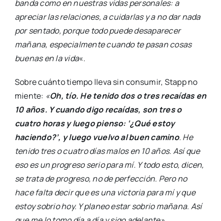
banda como en nuestras vidas personales: a
apreciar las relaciones, a cuidarlas y a no dar nada
por sentado, porque todo puede desaparecer
mañana, especialmente cuando te pasan cosas
buenas en la vida
«.
Sobre cuánto tiempo lleva sin consumir, Stapp no
miente:
«
Oh, tío. He tenido dos o tres recaídas en
10 años. Y cuando digo recaídas, son tres o
cuatro horas y luego pienso: ‘¿Qué estoy
haciendo?’, y luego vuelvo al buen camino
. He
tenido tres o cuatro días malos en 10 años. Así que
eso es un progreso serio para mí. Y todo esto, dicen,
se trata de progreso, no de perfección. Pero no
hace falta decir que es una victoria para mí y que
estoy sobrio hoy. Y planeo estar sobrio mañana. Así
que me lo tomo día a día y sigo adelante».