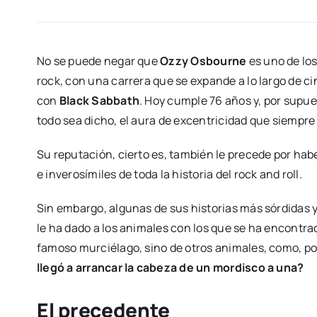
No se puede negar que
Ozzy Osbourne
es uno de los
rock, con una carrera que se expande a lo largo de ci
con
Black Sabbath
. Hoy cumple 76 años y, por supu
todo sea dicho, el aura de excentricidad que siempr
Su reputación, cierto es, también le precede por hab
e inverosímiles de toda la historia del rock and roll.
Sin embargo, algunas de sus historias más sórdidas y
le ha dado a los animales con los que se ha encontrad
famoso murciélago, sino de otros animales, como, p
llegó a arrancar la cabeza de un mordisco a una?
El precedente