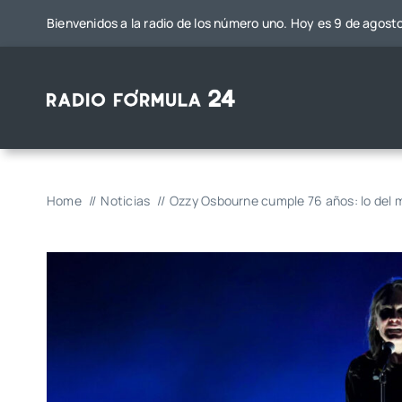
Saltar
Bienvenidos a la radio de los número uno. Hoy es 9 de agost
al
contenido
Home
Noticias
Ozzy Osbourne cumple 76 años: lo del m