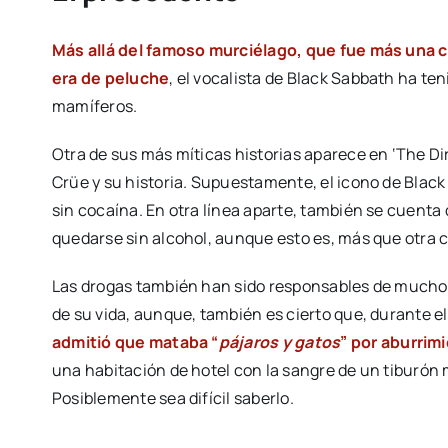
Más allá del famoso murciélago, que fue más una 
era de peluche
, el vocalista de Black Sabbath ha t
mamíferos.
Otra de sus más míticas historias aparece en ‘The Dirt
Crüe y su historia. Supuestamente, el icono de Black
sin cocaína. En otra línea aparte, también se cuenta 
quedarse sin alcohol, aunque esto es, más que otra 
Las drogas también han sido responsables de muchos 
de su vida, aunque, también es cierto que, durante e
admitió que mataba “
pájaros y gatos
” por aburrim
una habitación de hotel con la sangre de un tiburón
Posiblemente sea difícil saberlo.